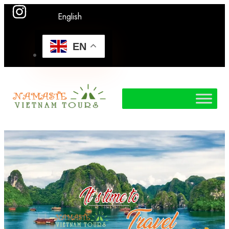
English
EN