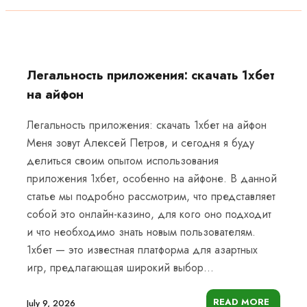
Легальность приложения: скачать 1хбет
на айфон
Легальность приложения: скачать 1хбет на айфон
Меня зовут Алексей Петров, и сегодня я буду
делиться своим опытом использования
приложения 1хбет, особенно на айфоне. В данной
статье мы подробно рассмотрим, что представляет
собой это онлайн-казино, для кого оно подходит
и что необходимо знать новым пользователям.
1хбет — это известная платформа для азартных
игр, предлагающая широкий выбор...
READ MORE
July 9, 2026