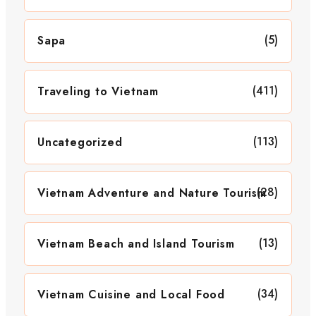
(5)
Sapa
(411)
Traveling to Vietnam
(113)
Uncategorized
(28)
Vietnam Adventure and Nature Tourism
(13)
Vietnam Beach and Island Tourism
(34)
Vietnam Cuisine and Local Food