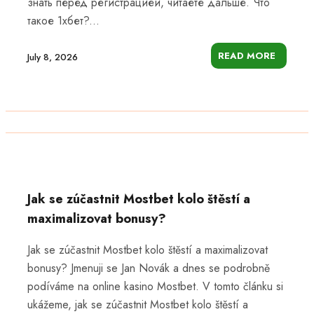
знать перед регистрацией, читаете дальше. Что
такое 1хбет?...
READ MORE
July 8, 2026
Jak se zúčastnit Mostbet kolo štěstí a
maximalizovat bonusy?
Jak se zúčastnit Mostbet kolo štěstí a maximalizovat
bonusy? Jmenuji se Jan Novák a dnes se podrobně
podíváme na online kasino Mostbet. V tomto článku si
ukážeme, jak se zúčastnit Mostbet kolo štěstí a