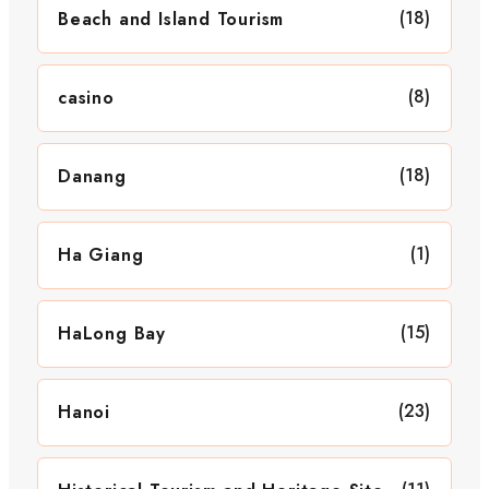
(18)
Beach and Island Tourism
(8)
casino
(18)
Danang
(1)
Ha Giang
(15)
HaLong Bay
(23)
Hanoi