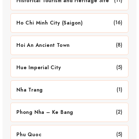
(11)
Historical Tourism and Heritage Site
(16)
Ho Chi Minh City (Saigon)
(8)
Hoi An Ancient Town
(5)
Hue Imperial City
(1)
Nha Trang
(2)
Phong Nha – Ke Bang
(5)
Phu Quoc