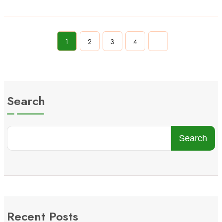
1
2
3
4
Search
Search
Recent Posts