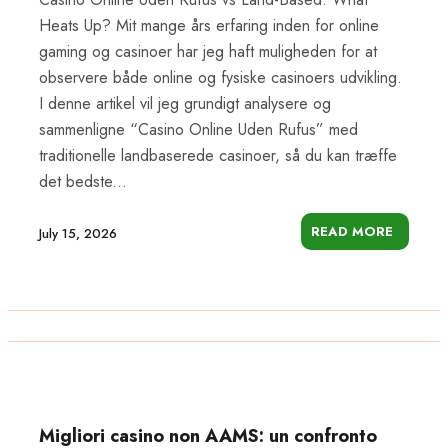
Heats Up? Mit mange års erfaring inden for online
gaming og casinoer har jeg haft muligheden for at
observere både online og fysiske casinoers udvikling.
I denne artikel vil jeg grundigt analysere og
sammenligne “Casino Online Uden Rufus” med
traditionelle landbaserede casinoer, så du kan træffe
det bedste...
READ MORE
July 15, 2026
Migliori casino non AAMS: un confronto