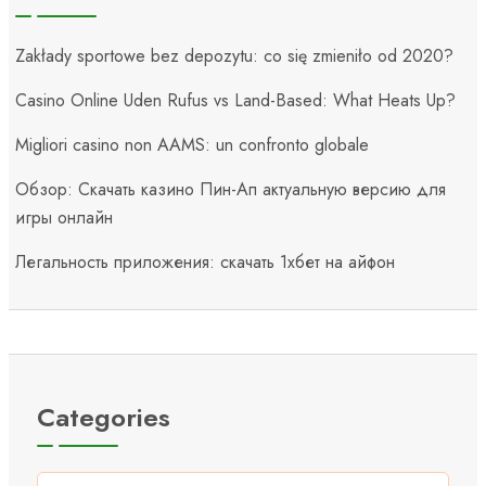
Zakłady sportowe bez depozytu: co się zmieniło od 2020?
Casino Online Uden Rufus vs Land-Based: What Heats Up?
Migliori casino non AAMS: un confronto globale
Обзор: Скачать казино Пин-Ап актуальную версию для
игры онлайн
Легальность приложения: скачать 1хбет на айфон
Categories