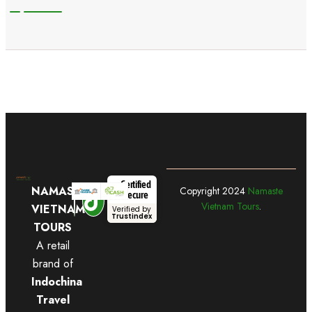
Certified
NAMASTE
Copyright
2024
Namaste
Secure
Vietnam Tours
.
VIETNAM
Verified by
Trustindex
TOURS
A retail
brand of
Indochina
Travel