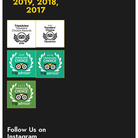
2019, 2018,
2017
Follow Us on
Instagram