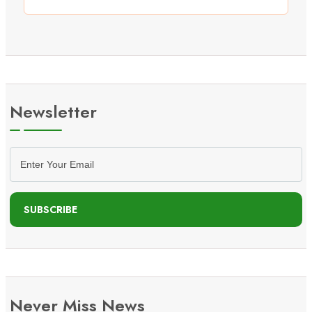
Newsletter
SUBSCRIBE
Never Miss News