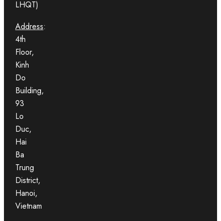
LHQT)
Address
:
4th
Floor,
Kinh
Do
Building,
93
Lo
Duc,
Hai
Ba
Trung
District,
Hanoi,
Vietnam