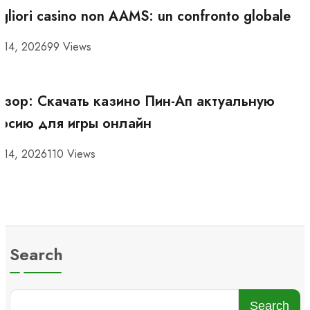
gliori casino non AAMS: un confronto globale
y 14, 2026
99 Views
зор: Скачать казино Пин-Ап актуальную
рсию для игры онлайн
y 14, 2026
110 Views
Search
Search