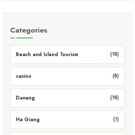
Categories
(18)
Beach and Island Tourism
(8)
casino
(18)
Danang
(1)
Ha Giang