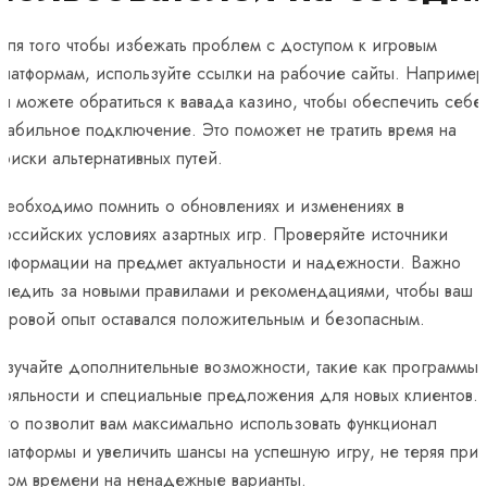
Для того чтобы избежать проблем с доступом к игровым
платформам, используйте ссылки на рабочие сайты. Например
вы можете обратиться к
вавада казино
, чтобы обеспечить себе
стабильное подключение. Это поможет не тратить время на
поиски альтернативных путей.
Необходимо помнить о обновлениях и изменениях в
российских условиях азартных игр. Проверяйте источники
информации на предмет актуальности и надежности. Важно
следить за новыми правилами и рекомендациями, чтобы ваш
игровой опыт оставался положительным и безопасным.
Изучайте дополнительные возможности, такие как программы
лояльности и специальные предложения для новых клиентов.
Это позволит вам максимально использовать функционал
платформы и увеличить шансы на успешную игру, не теряя при
этом времени на ненадежные варианты.