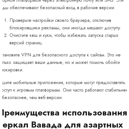
игорной платформой через электронную почту или SMS. Эти
коды обеспечивают безопасный вход в рабочие версии.
Проверьте настройки своего браузера, отключив
блокировщики рекламы, они иногда мешают доступу.
Очистите кеш и куки, чтобы избежать запуска старых
версий страниц.
Установите VPN для безопасного доступа к сайтам. Это не
только защищает ваши данные, но и может помочь обойти
блокировки.
Ищите мобильные приложения, которые могут предоставлять
доступ к игровым платформам. Они часто работают стабильнее
и безопаснее, чем веб-версии.
Преимущества использования
зеркал Вавада для азартных