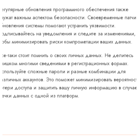
Регулярные обновления программного обеспечения также
служат важным аспектом безопасности. Своевременные патчи 
обновления системы помогают устранить уязвимости.
Подписывайтесь на уведомления и следите за изменениями,
чтобы минимизировать риски компрометации ваших данных.
Все-таки стоит помнить о своих личных данных. Не делитесь
слишком многими сведениями в регистрационных формах.
Используйте сложные пароли и разные комбинации для
различных аккаунтов. Это поможет минимизировать вероятност
потери доступа и защитить вашу личную информацию в случае
утечки данных с одной из платформ.