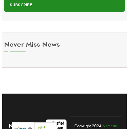
SUBSCRIBE
Never Miss News
Certified
NAMASTE
Copyright
2024
Namaste
Secure