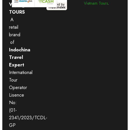
Vietnam Tours
.
VIETNAM
Verified by
Trustindex
TOURS
A
retail
brand
of
Indochina
Travel
Expert
International
Tour
Operator
Lisence
No:
(01-
2341/2023/TCDL-
GP