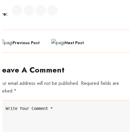
are:
Previous Post
Next Post
Leave A Comment
our email address will not be published. Required fields are
marked *