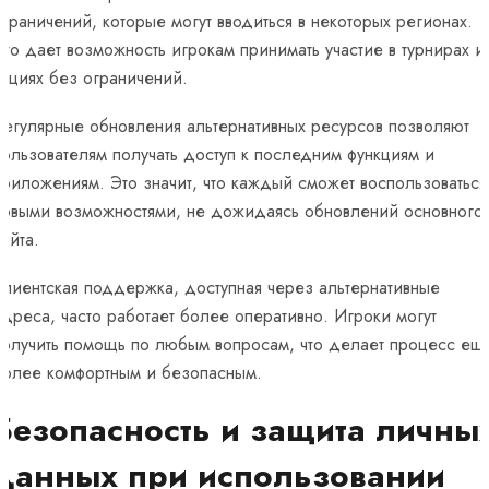
ограничений, которые могут вводиться в некоторых регионах.
Это дает возможность игрокам принимать участие в турнирах и
акциях без ограничений.
Регулярные обновления альтернативных ресурсов позволяют
пользователям получать доступ к последним функциям и
приложениям. Это значит, что каждый сможет воспользоваться
новыми возможностями, не дожидаясь обновлений основного
сайта.
Клиентская поддержка, доступная через альтернативные
адреса, часто работает более оперативно. Игроки могут
получить помощь по любым вопросам, что делает процесс ещ
более комфортным и безопасным.
Безопасность и защита личны
данных при использовании