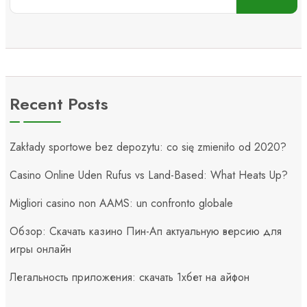
Recent Posts
Zakłady sportowe bez depozytu: co się zmieniło od 2020?
Casino Online Uden Rufus vs Land-Based: What Heats Up?
Migliori casino non AAMS: un confronto globale
Обзор: Скачать казино Пин-Ап актуальную версию для
игры онлайн
Легальность приложения: скачать 1хбет на айфон