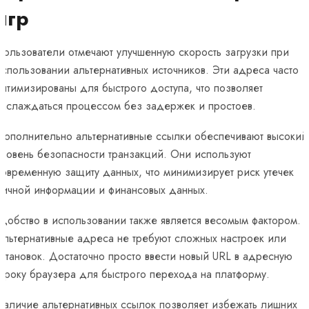
игр
Пользователи отмечают улучшенную скорость загрузки при
использовании альтернативных источников. Эти адреса часто
оптимизированы для быстрого доступа, что позволяет
наслаждаться процессом без задержек и простоев.
Дополнительно альтернативные ссылки обеспечивают высокий
уровень безопасности транзакций. Они используют
современную защиту данных, что минимизирует риск утечек
личной информации и финансовых данных.
Удобство в использовании также является весомым фактором.
Альтернативные адреса не требуют сложных настроек или
установок. Достаточно просто ввести новый URL в адресную
строку браузера для быстрого перехода на платформу.
Наличие альтернативных ссылок позволяет избежать лишних