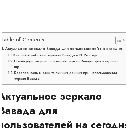
Table of Contents
Актуальное зеркало Вавада для пользователей на сегодня
Как найти рабочее зеркало Вавада в 2026 году
Преимущества использования зеркал Вавада для азартных
игр
Безопасность и защита личных данных при использовании
зеркал Вавада
Актуальное зеркало
Вавада для
пользователей на сегодн