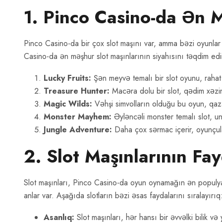
1. Pinco Casino-da Ən M
Pinco Casino-da bir çox slot maşını var, amma bəzi oyunlar
Casino-da ən məşhur slot maşınlarının siyahısını təqdim edir
Lucky Fruits:
Şən meyvə temalı bir slot oyunu, raha
Treasure Hunter:
Macəra dolu bir slot, qədim xəzi
Magic Wilds:
Vəhşi simvolların olduğu bu oyun, qaza
Monster Mayhem:
Əyləncəli monster temalı slot, uni
Jungle Adventure:
Daha çox sərmac içerir, oyunçular
2. Slot Maşınlarının Fay
Slot maşınları, Pinco Casino-da oyun oynamağın ən populyar 
anlar var. Aşağıda slotların bəzi əsas faydalarını sıralayırıq
Asanlıq:
Slot maşınları, hər hansı bir əvvəlki bilik və