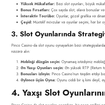
Yüksək Mükafatlar:
Bəzi slot oyunları, böyük mükaf
Bonus Fırsatları:
Çox sayda slot, əlavə bonuslar və p
İnteraktiv Təcrübə:
Oyunlar, gözəl grafika və dinami
Çeşid:
Müxtəlif mövzular və oyunlar seçimi, hər bir 
3. Slot Oyunlarında Strategi
Pinco Casino-da slot oyunu oynayarkən bəzi strategiyalarda
nəzərə alın:
Məbləği düzgün seçin:
Oynamaq istədiyiniz məbləğ
Ən Yaxşı Oyunları seçin:
Ən yüksək RTP (Return to
Bonusları izləyin:
Pinco Casino’nun təqdim etdiyi bo
Əyləncə üçün Oyna:
Oyunu ciddi bir iş kimi deyil, 
4. Yaxşı Slot Oyunların