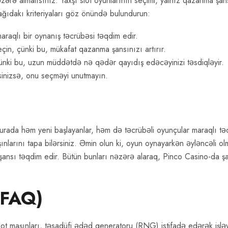
zərə almalısınız. Yaxşı slot oyunlarının seçimi, yalnız qazanma şan
ğıdakı kriteriyaları göz önündə bulundurun:
araqlı bir oynanış təcrübəsi təqdim edir.
çin, çünki bu, mükafat qazanma şansınızı artırır.
ünki bu, uzun müddətdə nə qədər qayıdış edəcəyinizi təsdiqləyir.
inizsə, onu seçməyi unutmayın.
 burada həm yeni başlayanlar, həm də təcrübəli oyunçular maraqlı tə
ınlarını tapa bilərsiniz. Əmin olun ki, oyun oynayarkən əyləncəli o
şansı təqdim edir. Bütün bunları nəzərə alaraq, Pinco Casino-da ş
 (FAQ)
ot maşınları, təsadüfi ədəd generatoru (RNG) istifadə edərək işləyi