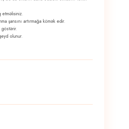
 etməlisiniz.
anma şansını artırmağa kömək edir.
göstərir.
qeyd olunur.