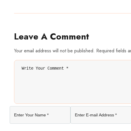
Leave A Comment
Your email address will not be published. Required fields 