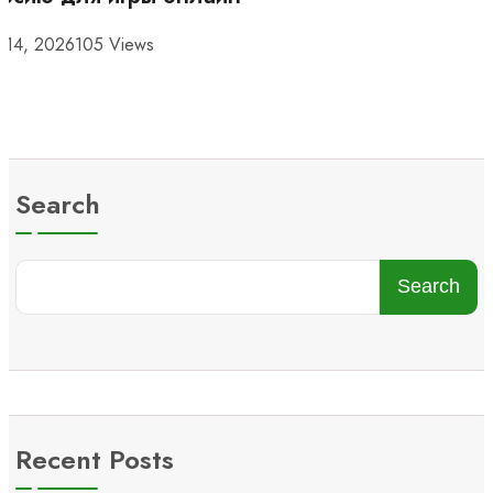
y 14, 2026
105 Views
Search
Search
Recent Posts