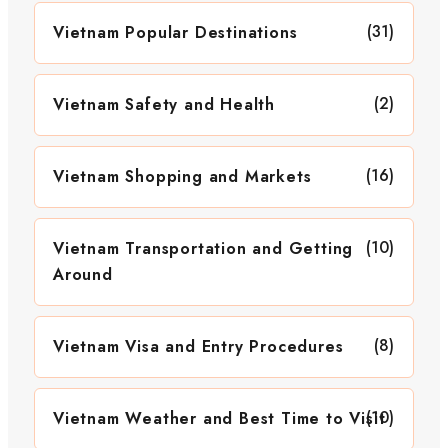
(31)
Vietnam Popular Destinations
(2)
Vietnam Safety and Health
(16)
Vietnam Shopping and Markets
(10)
Vietnam Transportation and Getting
Around
(8)
Vietnam Visa and Entry Procedures
(10)
Vietnam Weather and Best Time to Visit