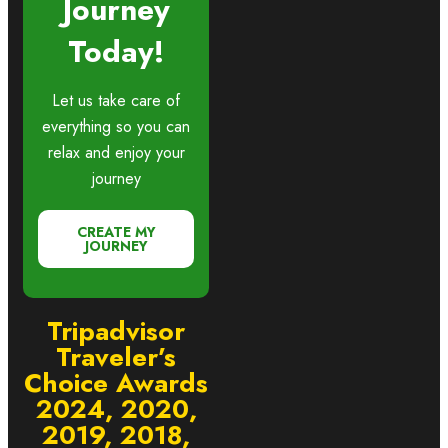
Journey
Today!
Let us take care of
everything so you can
relax and enjoy your
journey
CREATE MY
JOURNEY
Tripadvisor
Traveler’s
Choice Awards
2024, 2020,
2019, 2018,