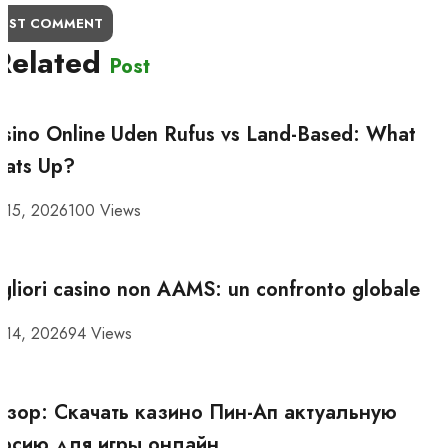
OST COMMENT
Related
Post
sino Online Uden Rufus vs Land-Based: What
ats Up?
y 15, 2026
100 Views
gliori casino non AAMS: un confronto globale
y 14, 2026
94 Views
зор: Скачать казино Пин-Ап актуальную
рсию для игры онлайн