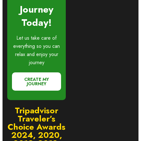
Journey
Today!
Let us take care of
everything so you can
relax and enjoy your
journey
CREATE MY
JOURNEY
Tripadvisor
Traveler’s
Choice Awards
2024, 2020,