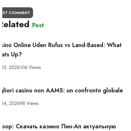
OST COMMENT
Related
Post
sino Online Uden Rufus vs Land-Based: What
ats Up?
y 15, 2026
106 Views
gliori casino non AAMS: un confronto globale
y 14, 2026
98 Views
зор: Скачать казино Пин-Ап актуальную