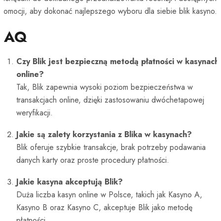
promocji, aby dokonać najlepszego wyboru dla siebie
blik kasyno
.
FAQ
Czy Blik jest bezpieczną metodą płatności w kasynach
online?
Tak, Blik zapewnia wysoki poziom bezpieczeństwa w
transakcjach online, dzięki zastosowaniu dwóchetapowej
weryfikacji.
Jakie są zalety korzystania z Blika w kasynach?
Blik oferuje szybkie transakcje, brak potrzeby podawania
danych karty oraz proste procedury płatności.
Jakie kasyna akceptują Blik?
Duża liczba kasyn online w Polsce, takich jak Kasyno A,
Kasyno B oraz Kasyno C, akceptuje Blik jako metodę
płatności.