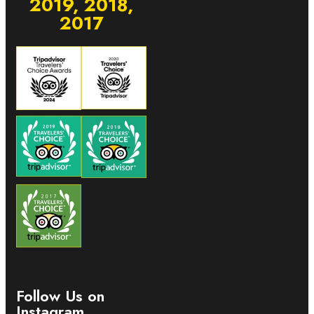
2019, 2018,
2017
Follow Us on
Instagram