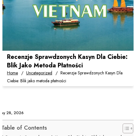
Recenzje Sprawdzonych Kasyn Dla Ciebie:
Blik Jako Metoda Płatności
Home
Uncategorized
Recenzje Sprawdzonych Kasyn Dla
Ciebie: Blik jako metoda płatności
May 28, 2026
Table of Contents