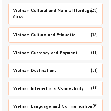
(23)
Vietnam Cultural and Natural Heritage
Sites
(17)
Vietnam Culture and Etiquette
(11)
Vietnam Currency and Payment
(51)
Vietnam Destinations
(11)
Vietnam Internet and Connectivity
(8)
Vietnam Language and Communication