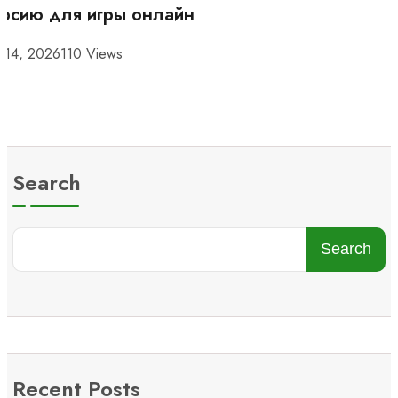
рсию для игры онлайн
y 14, 2026
110 Views
Search
Search
Recent Posts