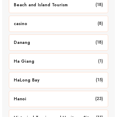
(18)
Beach and Island Tourism
(8)
casino
(18)
Danang
(1)
Ha Giang
(15)
HaLong Bay
(23)
Hanoi