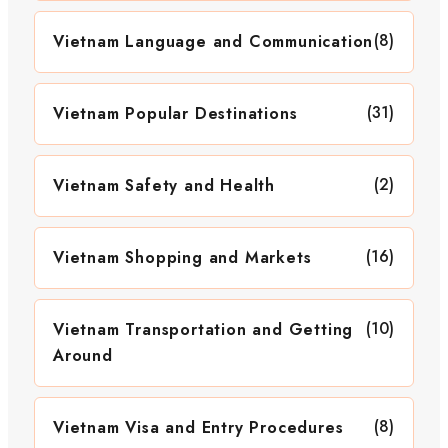
(8)
Vietnam Language and Communication
(31)
Vietnam Popular Destinations
(2)
Vietnam Safety and Health
(16)
Vietnam Shopping and Markets
(10)
Vietnam Transportation and Getting
Around
(8)
Vietnam Visa and Entry Procedures