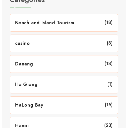
(18)
Beach and Island Tourism
(8)
casino
(18)
Danang
(1)
Ha Giang
(15)
HaLong Bay
(23)
Hanoi