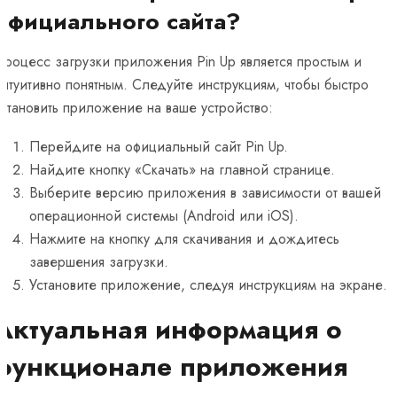
официального сайта?
Процесс загрузки приложения Pin Up является простым и
интуитивно понятным. Следуйте инструкциям, чтобы быстро
установить приложение на ваше устройство:
Перейдите на официальный сайт Pin Up.
Найдите кнопку «Скачать» на главной странице.
Выберите версию приложения в зависимости от вашей
операционной системы (Android или iOS).
Нажмите на кнопку для скачивания и дождитесь
завершения загрузки.
Установите приложение, следуя инструкциям на экране.
Актуальная информация о
функционале приложения