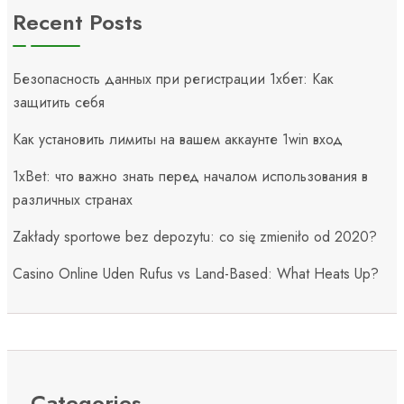
Recent Posts
Безопасность данных при регистрации 1хбет: Как
защитить себя
Как установить лимиты на вашем аккаунте 1win вход
1xBet: что важно знать перед началом использования в
различных странах
Zakłady sportowe bez depozytu: co się zmieniło od 2020?
Casino Online Uden Rufus vs Land-Based: What Heats Up?
Categories