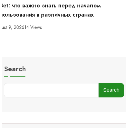
Bet: что важно знать перед началом
пользования в различных странах
gust 9, 2026
14 Views
Search
Search