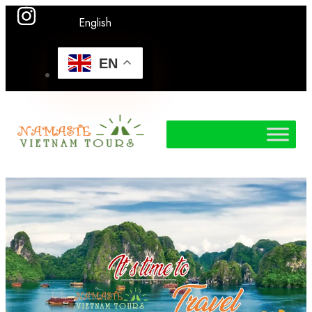
English
EN