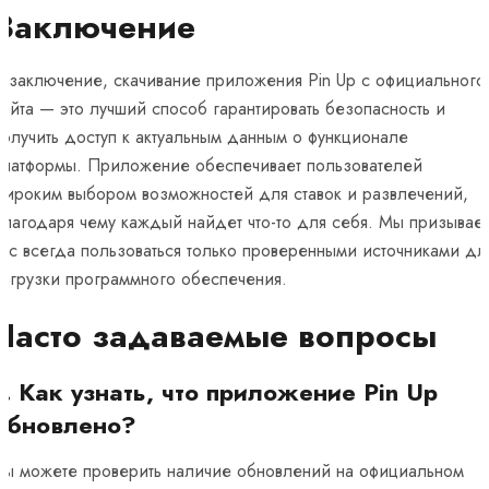
Заключение
В заключение, скачивание приложения Pin Up с официального
сайта — это лучший способ гарантировать безопасность и
получить доступ к актуальным данным о функционале
платформы. Приложение обеспечивает пользователей
широким выбором возможностей для ставок и развлечений,
благодаря чему каждый найдет что-то для себя. Мы призывае
вас всегда пользоваться только проверенными источниками дл
загрузки программного обеспечения.
Часто задаваемые вопросы
1. Как узнать, что приложение Pin Up
обновлено?
Вы можете проверить наличие обновлений на официальном