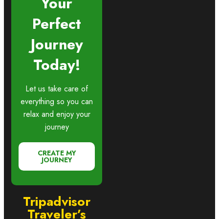
Your
Perfect
Journey
Today!
Let us take care of
everything so you can
relax and enjoy your
journey
CREATE MY
JOURNEY
Tripadvisor
Traveler’s