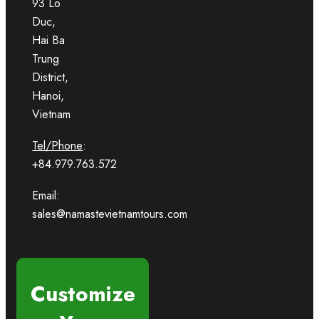
93 Lo
Duc,
Hai Ba
Trung
District,
Hanoi,
Vietnam
Tel/Phone
:
+84.979.763.572
Email:
sales@namastevietnamtours.com
Customize