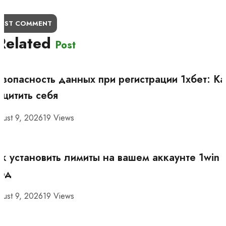
OST COMMENT
Related
Post
зопасность данных при регистрации 1хбет: Ка
щитить себя
gust 9, 2026
19 Views
к установить лимиты на вашем аккаунте 1win
ход
gust 9, 2026
19 Views